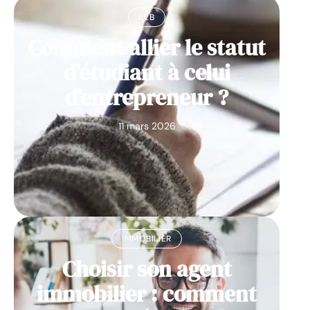
B2B
Comment allier le statut
d’étudiant à celui
d’entrepreneur ?
11 mars 2026
IMMOBILIER
Choisir son agent
immobilier : comment