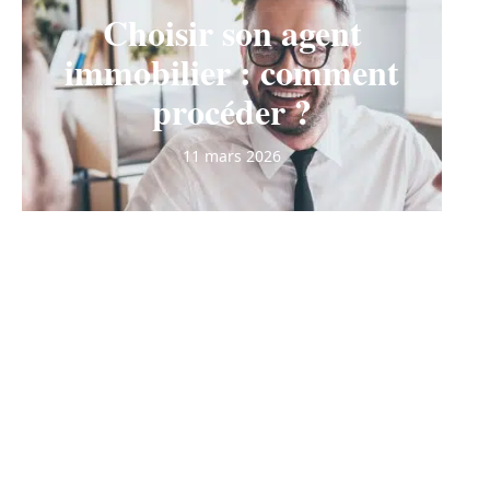
Choisir son agent
immobilier : comment
procéder ?
11 mars 2026
Contact
Mentions Légales
Sitemap
© 2025 | niklasson.net