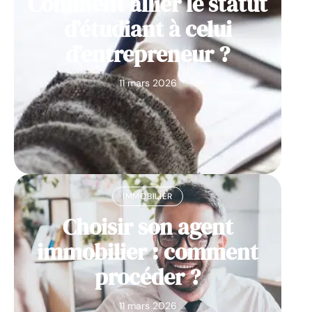
Comment allier le statut
d’étudiant à celui
d’entrepreneur ?
11 mars 2026
IMMOBILIER
Choisir son agent
immobilier : comment
procéder ?
11 mars 2026