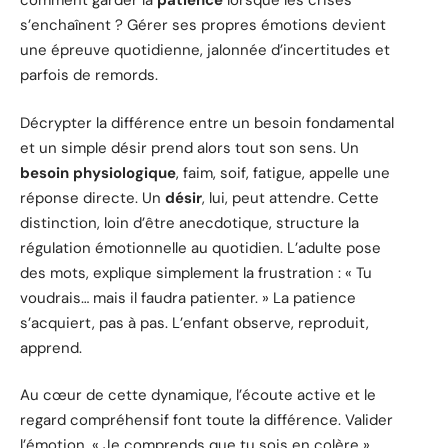
comment garder la
patience
lorsque les crises
s’enchaînent ? Gérer ses propres émotions devient
une épreuve quotidienne, jalonnée d’incertitudes et
parfois de remords.
Décrypter la différence entre un besoin fondamental
et un simple désir prend alors tout son sens. Un
besoin physiologique
, faim, soif, fatigue, appelle une
réponse directe. Un
désir
, lui, peut attendre. Cette
distinction, loin d’être anecdotique, structure la
régulation émotionnelle au quotidien. L’adulte pose
des mots, explique simplement la frustration : « Tu
voudrais… mais il faudra patienter. » La patience
s’acquiert, pas à pas. L’enfant observe, reproduit,
apprend.
Au cœur de cette dynamique, l’écoute active et le
regard compréhensif font toute la différence. Valider
l’émotion, « Je comprends que tu sois en colère »,