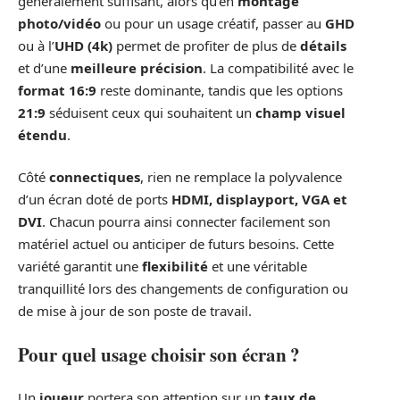
généralement suffisant, alors qu’en
montage
photo/vidéo
ou pour un usage créatif, passer au
GHD
ou à l’
UHD (4k)
permet de profiter de plus de
détails
et d’une
meilleure précision
. La compatibilité avec le
format 16:9
reste dominante, tandis que les options
21:9
séduisent ceux qui souhaitent un
champ visuel
étendu
.
Côté
connectiques
, rien ne remplace la polyvalence
d’un écran doté de ports
HDMI, displayport, VGA et
DVI
. Chacun pourra ainsi connecter facilement son
matériel actuel ou anticiper de futurs besoins. Cette
variété garantit une
flexibilité
et une véritable
tranquillité lors des changements de configuration ou
de mise à jour de son poste de travail.
Pour quel usage choisir son écran ?
Un
joueur
portera son attention sur un
taux de