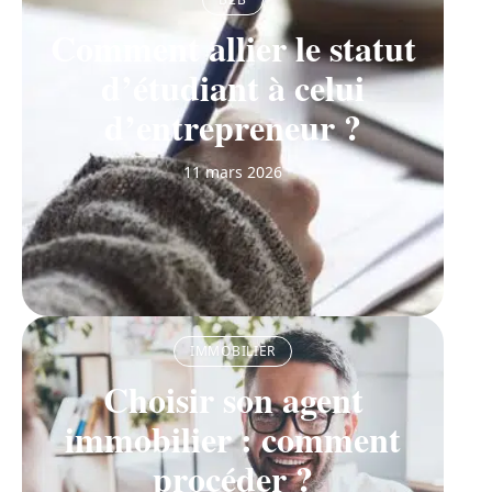
Comment allier le statut
d’étudiant à celui
d’entrepreneur ?
11 mars 2026
IMMOBILIER
Choisir son agent
immobilier : comment
procéder ?