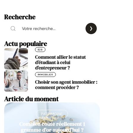
Recherche
Actu populaire
B2B
Comment allier le statut
d’étudiant à celui
d’entrepreneur ?
IMMOBILIER
Choisir son agent immobilier :
comment procéder ?
Article du moment
PATRIMOINE
Combien coûte réellement 1
gramme d’or aujourd’hui ?