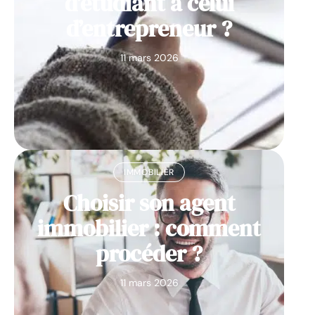
d’étudiant à celui
d’entrepreneur ?
11 mars 2026
IMMOBILIER
Choisir son agent
immobilier : comment
procéder ?
11 mars 2026