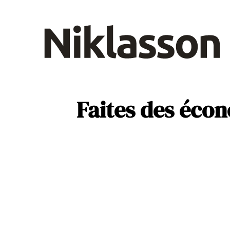
B2B
D
Santé
Faites des écon