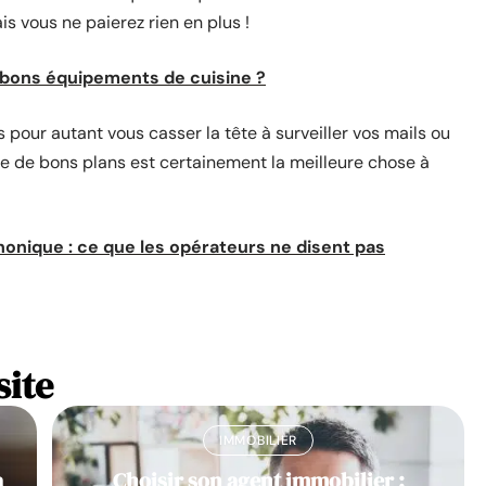
s vous ne paierez rien en plus !
 bons équipements de cuisine ?
 pour autant vous casser la tête à surveiller vos mails ou
te de bons plans est certainement la meilleure chose à
nique : ce que les opérateurs ne disent pas
site
IMMOBILIER
à
Choisir son agent immobilier :