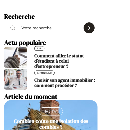
Recherche
Actu populaire
B2B
Comment allier le statut
d’étudiant à celui
d’entrepreneur ?
IMMOBILIER
Choisir son agent immobilier :
comment procéder ?
Article du moment
HABITAT
Combien coûte une isolation des
combles ?