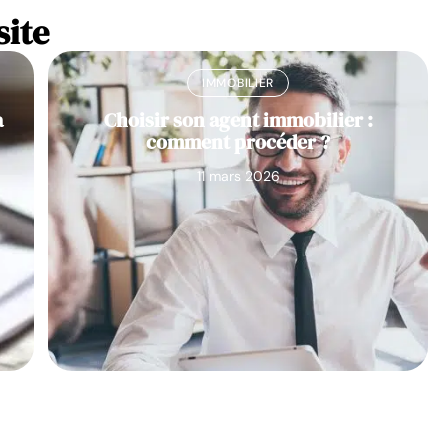
site
IMMOBILIER
à
Choisir son agent immobilier :
comment procéder ?
11 mars 2026