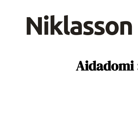
B2B
D
Santé
Aidadomi :