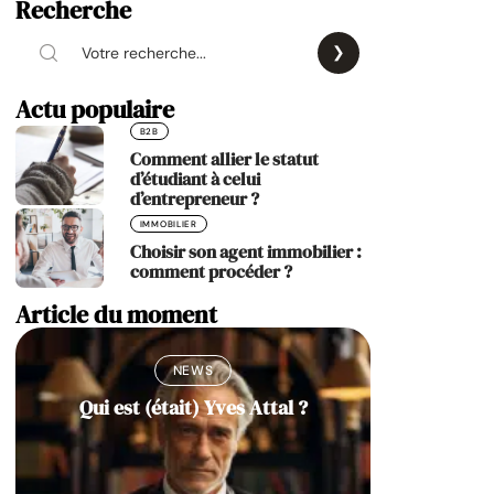
Recherche
Actu populaire
B2B
Comment allier le statut
d’étudiant à celui
d’entrepreneur ?
IMMOBILIER
Choisir son agent immobilier :
comment procéder ?
Article du moment
NEWS
Qui est (était) Yves Attal ?