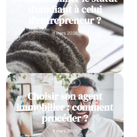
d’étudiant à celui
d’entrepreneur ?
11 mars 2026
IMMOBILIER
Choisir son agent
immobilier : comment
procéder ?
11 mars 2026