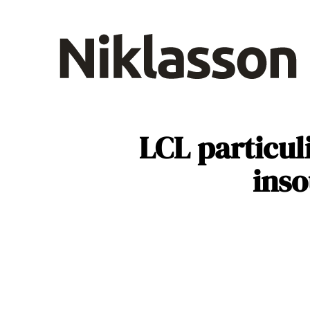
B2B
D
Santé
LCL particul
ins