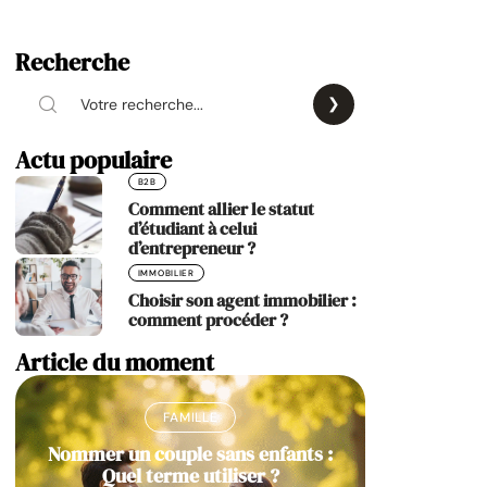
Recherche
Actu populaire
B2B
Comment allier le statut
d’étudiant à celui
d’entrepreneur ?
IMMOBILIER
Choisir son agent immobilier :
comment procéder ?
Article du moment
FAMILLE
Nommer un couple sans enfants :
Quel terme utiliser ?