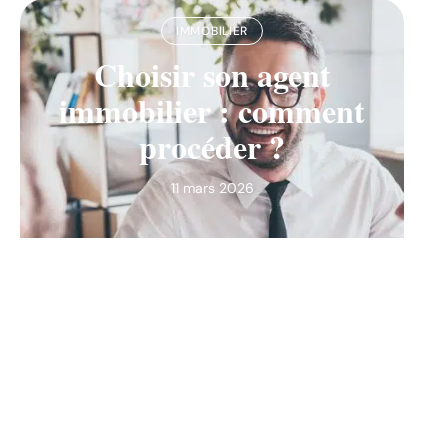
IMMOBILIER
Choisir son agent
immobilier : comment
procéder ?
11 mars 2026
Contact
Mentions Légales
Sitemap