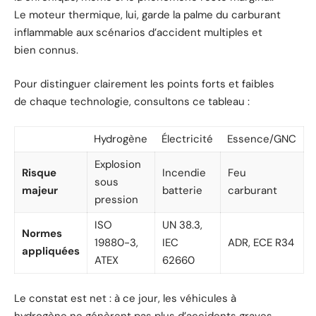
Le moteur thermique, lui, garde la palme du carburant
inflammable aux scénarios d’accident multiples et
bien connus.
Pour distinguer clairement les points forts et faibles
de chaque technologie, consultons ce tableau :
Hydrogène
Électricité
Essence/GNC
Explosion
Risque
Incendie
Feu
sous
majeur
batterie
carburant
pression
ISO
UN 38.3,
Normes
19880-3,
IEC
ADR, ECE R34
appliquées
ATEX
62660
Le constat est net : à ce jour, les véhicules à
hydrogène ne génèrent pas plus d’accidents graves